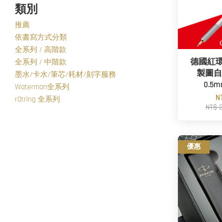
類別
推薦
依書寫方式分類
全系列 / 高階款
德國紅環rO
全系列 / 中階款
製圖自
墨水/卡水/筆芯/耗材/刻字服務
0.5m
Waterman全系列
N
rOtring 全系列
NT$ 
優惠