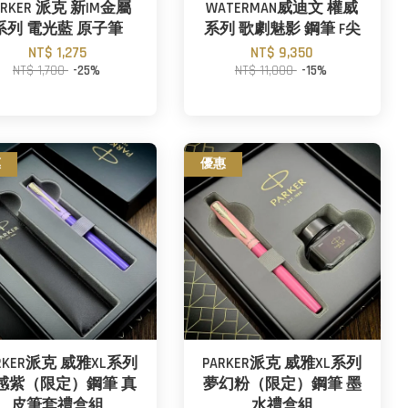
ARKER 派克 新IM金屬
WATERMAN威迪文 權威
系列 電光藍 原子筆
系列 歌劇魅影 鋼筆 F尖
NT$ 1,275
NT$ 9,350
NT$ 1,700
-25%
NT$ 11,000
-15%
惠
優惠
RKER派克 威雅XL系列
PARKER派克 威雅XL系列
感紫（限定）鋼筆 真
夢幻粉（限定）鋼筆 墨
皮筆套禮盒組
水禮盒組