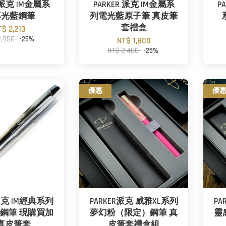
R 派克 IM金屬系
PARKER 派克 IM金屬系
P
暮光藍鋼筆
列電光藍原子筆 真皮筆
套禮盒
T$ 2,213
2,950
-25%
NT$ 1,800
NT$ 2,400
-25%
優惠
優
R派克 IM經典系列
PARKER派克 威雅XL系列
PA
鋼筆 現購買加
夢幻粉（限定）鋼筆 真
靈
真皮筆套
皮筆套禮盒組