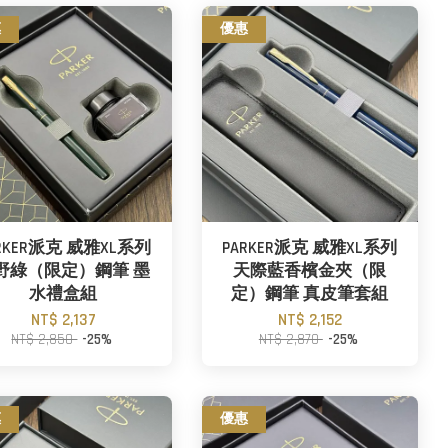
惠
優惠
RKER派克 威雅XL系列
PARKER派克 威雅XL系列
野綠（限定）鋼筆 墨
天際藍香檳金夾（限
水禮盒組
定）鋼筆 真皮筆套組
NT$ 2,137
NT$ 2,152
NT$ 2,850
-25%
NT$ 2,870
-25%
惠
優惠