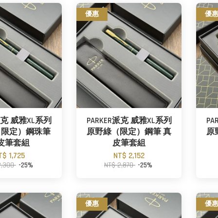
優惠
優
R派克 威雅XL系列
PARKER派克 威雅XL系列
PA
（限定）鋼珠筆
原野綠（限定）鋼筆 真
原
皮筆套組
皮筆套組
T$ 1,725
NT$ 2,152
2,300
-25%
NT$ 2,870
-25%
優惠
優