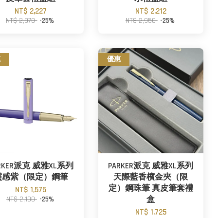
NT$ 2,227
NT$ 2,212
NT$ 2,970
-25%
NT$ 2,950
-25%
惠
優惠
RKER派克 威雅XL系列
PARKER派克 威雅XL系列
靈感紫（限定）鋼筆
天際藍香檳金夾（限
定）鋼珠筆 真皮筆套禮
NT$ 1,575
NT$ 2,100
-25%
盒
NT$ 1,725