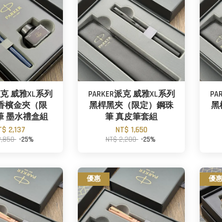
R派克 威雅XL系列
PARKER派克 威雅XL系列
PA
香檳金夾（限
黑桿黑夾（限定）鋼珠
黑
筆 墨水禮盒組
筆 真皮筆套組
T$ 2,137
NT$ 1,650
2,850
-25%
NT$ 2,200
-25%
優惠
優