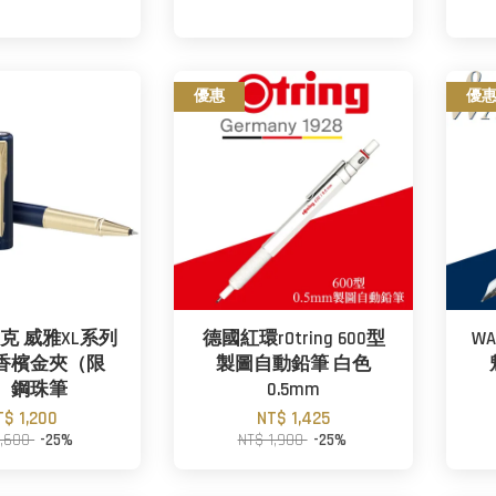
優惠
優
R派克 威雅XL系列
德國紅環rOtring 600型
W
香檳金夾（限
製圖自動鉛筆 白色
）鋼珠筆
0.5mm
T$ 1,200
NT$ 1,425
1,600
-25%
NT$ 1,900
-25%