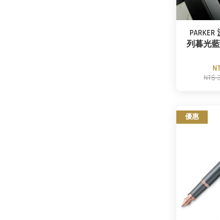
PARKE
列暮光藍
N
NT$ 
優惠