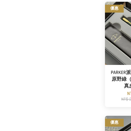
優惠
PARKE
原野綠
真
N
NT$ 
優惠