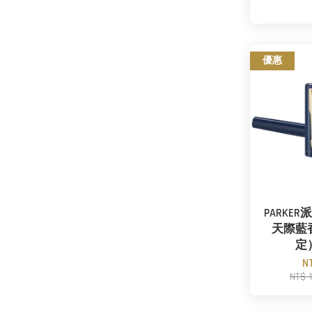
優惠
PARKE
天際藍
定
N
NT$ 