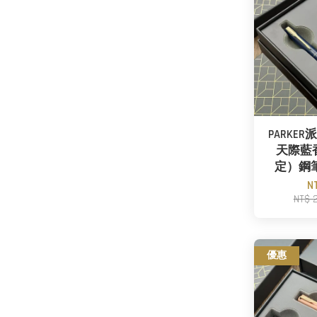
PARKE
天際藍
定）鋼
N
NT$ 
優惠