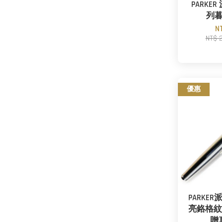
PARKE
列
N
NT$ 
優惠
PARKE
亮鉻格紋
贈