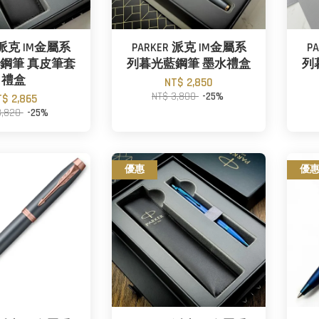
R 派克 IM金屬系
PARKER 派克 IM金屬系
P
鋼筆 真皮筆套
列暮光藍鋼筆 墨水禮盒
列
禮盒
NT$ 2,850
NT$ 3,800
-25%
T$ 2,865
3,820
-25%
優惠
優