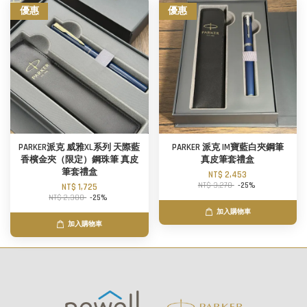
優惠
優惠
PARKER派克 威雅XL系列 天際藍
PARKER 派克 IM寶藍白夾鋼筆
香檳金夾（限定）鋼珠筆 真皮
真皮筆套禮盒
筆套禮盒
NT$ 2,453
NT$ 3,270
-25%
NT$ 1,725
NT$ 2,300
-25%
加入購物車
加入購物車