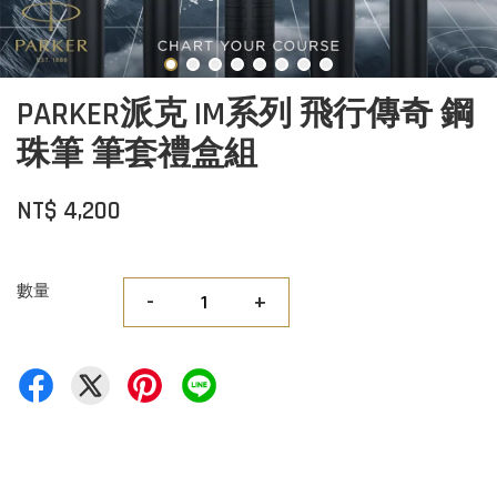
PARKER派克 IM系列 飛行傳奇 鋼
珠筆 筆套禮盒組
NT$ 4,200
數量
-
+