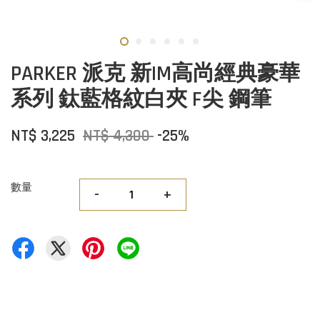
PARKER 派克 新IM高尚經典豪華
系列 鈦藍格紋白夾 F尖 鋼筆
NT$ 3,225
NT$ 4,300
-25%
數量
-
+