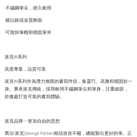
•不鏽鋼筆尖，經久耐用
•鍍以鉻或金質飾面
•可脫卸筆帽和穩固筆夾
派克IM系列
高度專業，品質可靠
派克IM系列作為潛力無限的書寫伴侶，集靈巧、高雅和穩固於一
身。秉承派克傳統，採用耐用不鏽鋼筆尖和筆身，注重細節，
於微處打造可靠的書寫體驗。
派克品牌——更加自由的思想
喬治·派克(George Parker)相信孜孜不輟，總能製出更好的筆。正