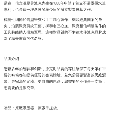
是這一信念激勵著派克先生在1888年申請了首支不漏墨墨水筆
專利，也是這一理念激發著今日的派克製造拔萃之作。
標誌性細節如箭型筆夾和手工精心製作、刻印經典圖案的筆
尖，沿襲派克傳統工藝，揉和名匠心血。派克相信精細製作的
工具將能助人研精覃思。這種對品質的不懈追求使派克品牌成
為了精美書寫的代名詞。
品牌介紹
憑藉多年的經驗和創新，派克對品質的專注確保了每支筆在重
要的時候都能提供優質的書寫體驗。若您需要更豐富的思維源
泉、更完滿的定稿、更自由的思路，您需要的不僅是一支筆，
您需要的是派克筆。
贈品：原廠吸墨器、原廠手提袋。