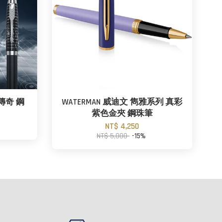
行傳奇 鋼
WATERMAN 威迪文 雋雅系列 真彩
紫色金夾 鋼珠筆
NT$ 4,250
NT$ 5,000
-15%