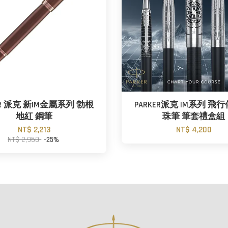
ER 派克 新IM金屬系列 勃根
PARKER派克 IM系列 飛
地紅 鋼筆
珠筆 筆套禮盒組
NT$ 2,213
NT$ 4,200
NT$ 2,950
-25%