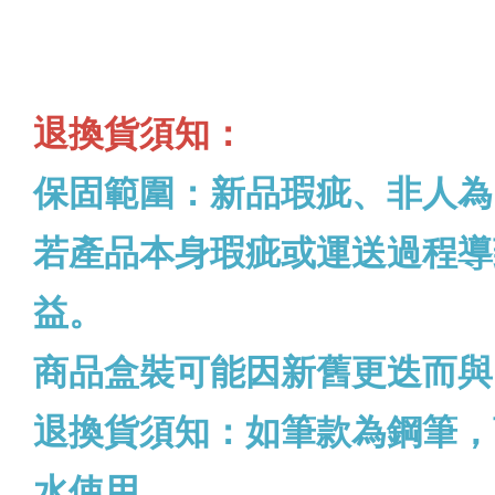
退換貨須知：
保固範圍：新品瑕疵、非人為
若產品本身瑕疵或運送過程導
益。
商品盒裝可能因新舊更迭而與
退換貨須知：如筆款為鋼筆，
水使用。