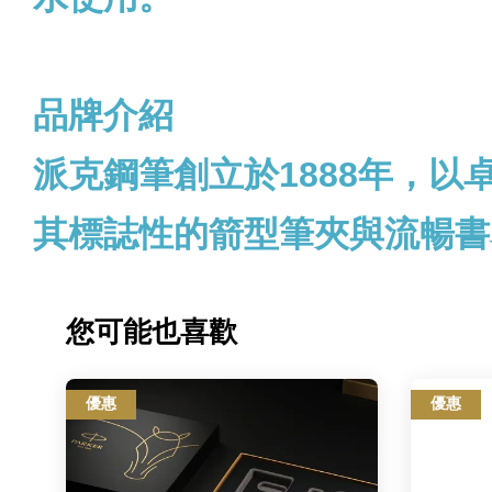
品牌介紹
派克鋼筆創立於1888年，
其標誌性的箭型筆夾與流暢書
您可能也喜歡
優惠
優惠