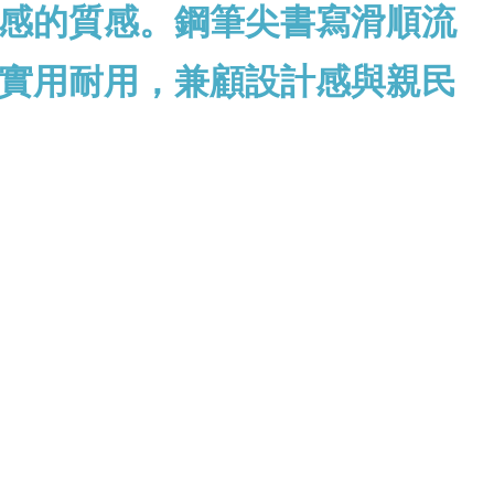
感的質感
。鋼筆尖書寫滑順流
實用耐用，兼顧設計感與親民