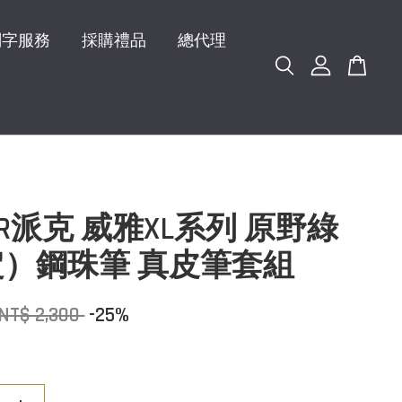
刻字服務
採購禮品
總代理
KER派克 威雅XL系列 原野綠
）鋼珠筆 真皮筆套組
NT$ 2,300
-25%