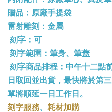
贈品：原廠手提袋
雷射雕刻：金屬
刻字：可
刻字範圍：筆身、筆蓋
刻字商品排程：中午十二點
日取回並出貨，最快將於第三
單將順延一日工作日。
刻字服務
、
耗材加購