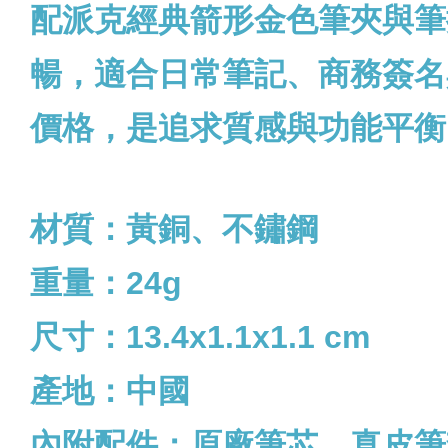
配派克經典箭形金色筆夾與筆
暢，適合日常筆記、商務簽名
價格，是追求質感與功能平衡
材質：黃銅、不鏽鋼
重量：24g
尺寸：13.4x1.1x1.1 cm
產地：中國
內附配件：
原廠筆芯、真皮筆