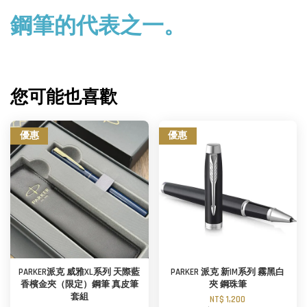
鋼筆的代表之一。
您可能也喜歡
優惠
優惠
PARKER派克 威雅XL系列 天際藍
PARKER 派克 新IM系列 霧黑白
香檳金夾（限定）鋼筆 真皮筆
夾 鋼珠筆
套組
NT$ 1,200