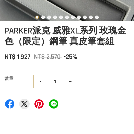
PARKER派克 威雅XL系列 玫瑰金
色（限定）鋼筆 真皮筆套組
NT$ 1,927
NT$ 2,570
-25%
數量
-
+