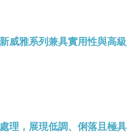
新威雅系列兼具實用性與高級
處理，展現低調、俐落且極具