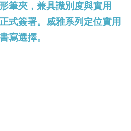
形筆夾，兼具識別度與實用
正式簽署。
威雅系列定位實用
書寫選擇。