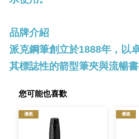
品牌介紹
派克鋼筆創立於1888年，
其標誌性的箭型筆夾與流暢書
您可能也喜歡
優惠
優惠