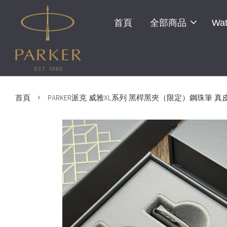
首頁
全部商品
Wat
›
首頁
PARKER派克 威雅XL系列 黑桿黑夾（限定）鋼珠筆 