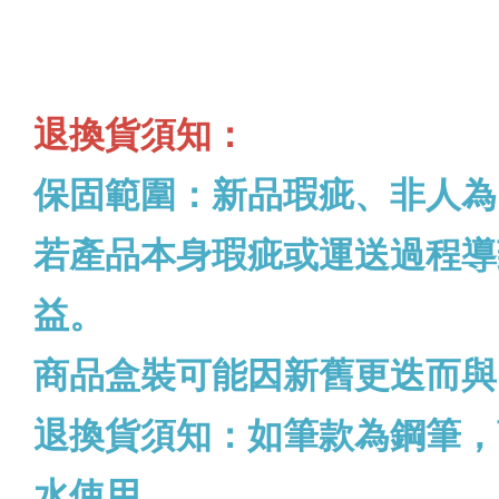
退換貨須知：
保固範圍：新品瑕疵、非人為
若產品本身瑕疵或運送過程導
益。
商品盒裝可能因新舊更迭而與
退換貨須知：如筆款為鋼筆，
水使用。