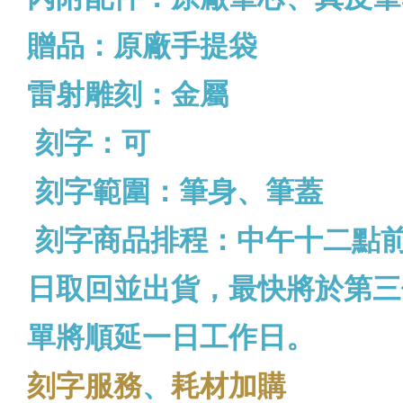
贈品：原廠手提袋
雷射雕刻：金屬
刻字：可
刻字範圍：筆身、筆蓋
刻字商品排程：中午十二點
日取回並出貨，最快將於第三
單將順延一日工作日。
刻字服務
、
耗材加購