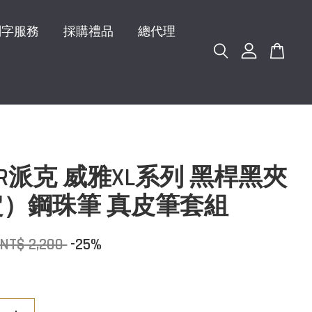
刻字服務
採購禮品
總代理
KER派克 威雅XL系列 黑桿黑夾
）鋼珠筆 真皮筆套組
NT$ 2,200
-25%