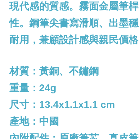
現代感的質感。霧面金屬筆桿
性。鋼筆尖書寫滑順、出墨穩
耐用，兼顧設計感與親民價格
材質：黃銅、不鏽鋼
重量：24g
尺寸：13.4x1.1x1.1 cm
產地：中國
內附配件：
原廠筆芯、真皮筆