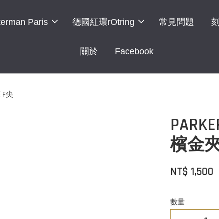
erman Paris
德國紅環rOtring
常見問題
關於
Facebook
 F尖
PAR
檳金夾
NT$ 1,500
數量