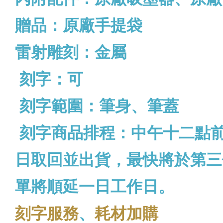
贈品：原廠手提袋
雷射雕刻：金屬
刻字：可
刻字範圍：筆身、筆蓋
刻字商品排程：中午十二點
日取回並出貨，最快將於第三
單將順延一日工作日。
刻字服務
、
耗材加購