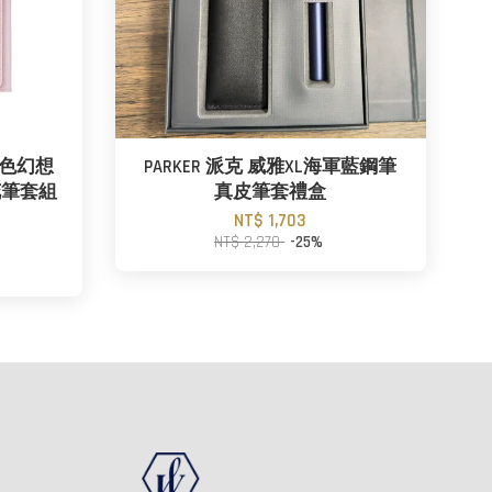
 粉色幻想
PARKER 派克 威雅XL海軍藍鋼筆
花筆套組
真皮筆套禮盒
NT$ 1,703
NT$ 2,270
-25%