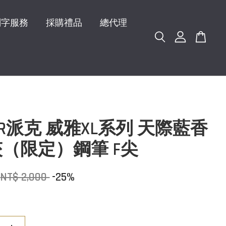
刻字服務
採購禮品
總代理
KER派克 威雅XL系列 天際藍香
（限定）鋼筆 F尖
NT$ 2,000
-25%