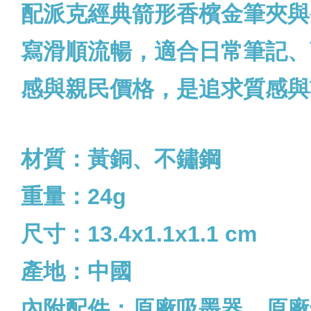
配派克經典箭形香檳金筆夾與
寫滑順流暢，適合日常筆記、
感與親民價格，是追求質感與
材質：黃銅、不鏽鋼
重量：24g
尺寸：13.4x1.1x1.1 cm
產地：中國
內附配件：
原廠吸墨器、原廠