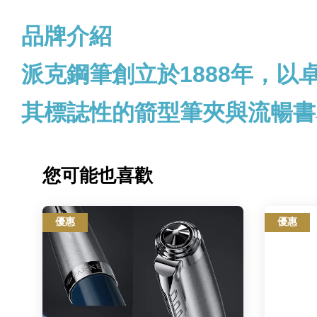
品牌介紹
派克鋼筆創立於1888年，
其標誌性的箭型筆夾與流暢書
您可能也喜歡
優惠
優惠