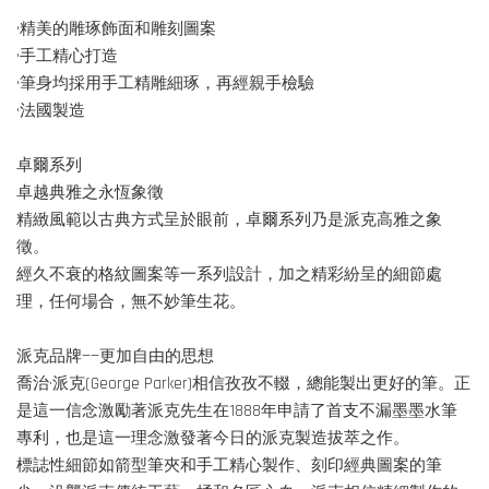
•精美的雕琢飾面和雕刻圖案
•手工精心打造
•筆身均採用手工精雕細琢，再經親手檢驗
•法國製造
卓爾系列
卓越典雅之永恆象徵
精緻風範以古典方式呈於眼前，卓爾系列乃是派克高雅之象
徵。
經久不衰的格紋圖案等一系列設計，加之精彩紛呈的細節處
理，任何場合，無不妙筆生花。
派克品牌——更加自由的思想
喬治·派克(George Parker)相信孜孜不輟，總能製出更好的筆。正
是這一信念激勵著派克先生在1888年申請了首支不漏墨墨水筆
專利，也是這一理念激發著今日的派克製造拔萃之作。
標誌性細節如箭型筆夾和手工精心製作、刻印經典圖案的筆