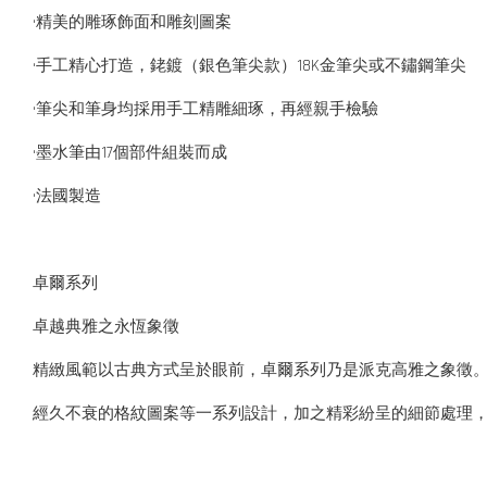
•精美的雕琢飾面和雕刻圖案
•手工精心打造，銠鍍（銀色筆尖款）18K金筆尖或不鏽鋼筆尖
•筆尖和筆身均採用手工精雕細琢，再經親手檢驗
•墨水筆由17個部件組裝而成
•法國製造
卓爾系列
卓越典雅之永恆象徵
精緻風範以古典方式呈於眼前，卓爾系列乃是派克高雅之象徵
經久不衰的格紋圖案等一系列設計，加之精彩紛呈的細節處理