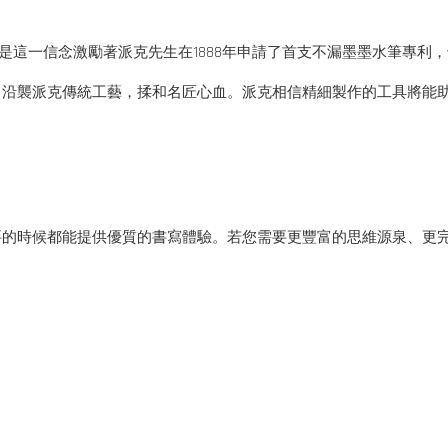
更好的筆。正是這一信念激勵著派克先生在1888年申請了首支不漏墨墨水筆
，沿襲派克傳統工藝，揉和名匠心血。派克相信精細製作的工具將能
要的時候都能提供優質的書寫體驗。若您需要更豐富的思維源泉、更