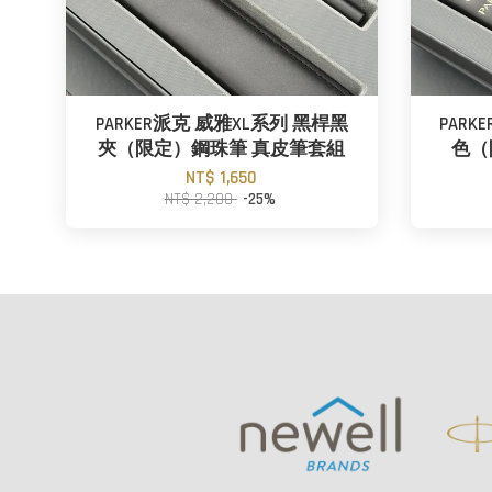
PARKER派克 威雅XL系列 黑桿黑
PAR
夾（限定）鋼珠筆 真皮筆套組
色（
NT$ 1,650
NT$ 2,200
-25%