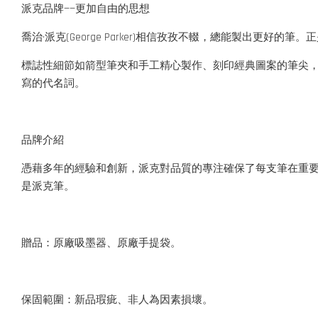
派克品牌——更加自由的思想
喬治·派克(George Parker)相信孜孜不輟，總能製出
標誌性細節如箭型筆夾和手工精心製作、刻印經典圖案的筆尖
寫的代名詞。
品牌介紹
憑藉多年的經驗和創新，派克對品質的專注確保了每支筆在重
是派克筆。
贈品：原廠吸墨器、原廠手提袋。
保固範圍：新品瑕疵、非人為因素損壞。