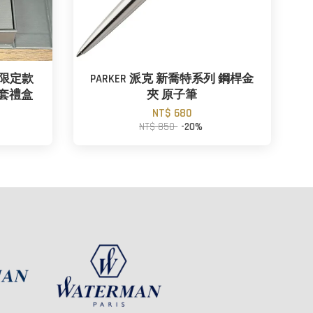
列限定款
PARKER 派克 新喬特系列 鋼桿金
筆套禮盒
夾 原子筆
NT$ 680
NT$ 850
-20%