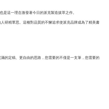
專利，也是這一理念激發著今日的派克製造拔萃之作。
助人研精覃思。這種對品質的不懈追求使派克品牌成為了精美書
完滿的定稿、更自由的思路，您需要的不僅是一支筆，您需要的