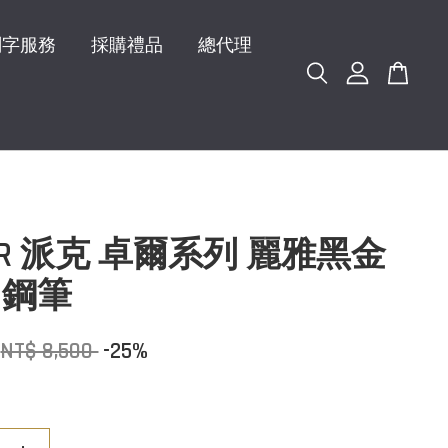
刻字服務
採購禮品
總代理
KER 派克 卓爾系列 麗雅黑金
 鋼筆
NT$ 8,500
-25%