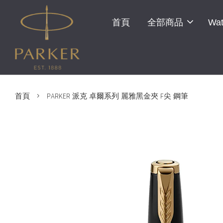
首頁
全部商品
Wat
›
首頁
PARKER 派克 卓爾系列 麗雅黑金夾 F尖 鋼筆