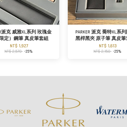
KER派克 威雅XL系列 玫瑰金
PARKER 派克 喬特XL系
限定）鋼筆 真皮筆套組
黑桿黑夾 原子筆 真皮
NT$ 1,927
NT$ 1,613
NT$ 2,570
-25%
NT$ 2,150
-25%