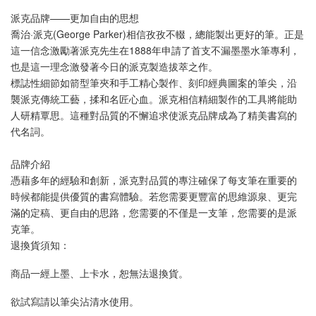
派克品牌——更加自由的思想
喬治·派克(George Parker)相信孜孜不輟，總能製出更好的筆。正是
這一信念激勵著派克先生在1888年申請了首支不漏墨墨水筆專利，
也是這一理念激發著今日的派克製造拔萃之作。
標誌性細節如箭型筆夾和手工精心製作、刻印經典圖案的筆尖，沿
襲派克傳統工藝，揉和名匠心血。派克相信精細製作的工具將能助
人研精覃思。這種對品質的不懈追求使派克品牌成為了精美書寫的
代名詞。
品牌介紹
憑藉多年的經驗和創新，派克對品質的專注確保了每支筆在重要的
時候都能提供優質的書寫體驗。若您需要更豐富的思維源泉、更完
滿的定稿、更自由的思路，您需要的不僅是一支筆，您需要的是派
克筆。
退換貨須知：
商品一經上墨、上卡水，恕無法退換貨。
欲試寫請以筆尖沾清水使用。