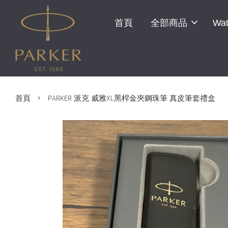
首頁
全部商品
Wat
›
首頁
PARKER 派克 威雅XL黑桿金夾鋼珠筆 真皮筆套禮盒