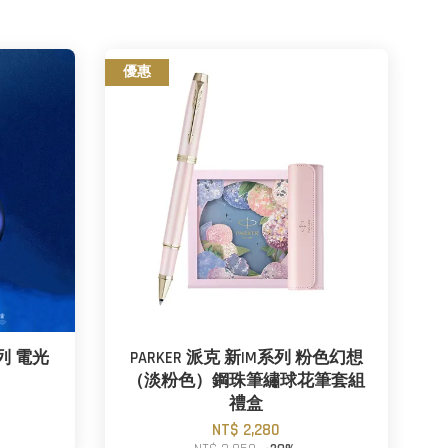
優惠
系列 電光
PARKER 派克 新IM系列 粉色幻想
（淡粉色）鋼珠筆繡球花筆套組
禮盒
NT$ 2,280