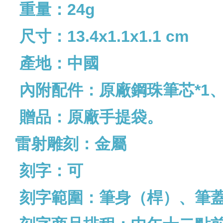
重量：24g
尺寸：13.4x1.1x1.1 cm
產地：中國
內附配件：原廠鋼珠筆芯*1、
贈品：原廠手提袋。
雷射雕刻：金屬
刻字：可
刻字範圍：筆身（桿）、筆