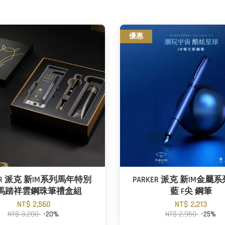
優惠
KER 派克 新IM系列馬年特別
PARKER 派克 新IM金屬
 馬踏祥雲鋼珠筆禮盒組
藍 F尖 鋼筆
NT$ 2,560
NT$ 2,213
NT$ 3,200
-20%
NT$ 2,950
-25%