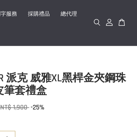
刻字服務
採購禮品
總代理
KER 派克 威雅XL黑桿金夾鋼珠
皮筆套禮盒
NT$ 1,900
-25%