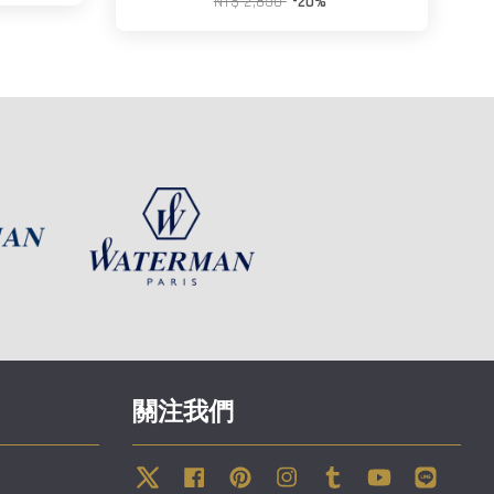
NT$ 2,850
-20%
關注我們
Twitter
Facebook
Pinterest
Instagram
Tumblr
YouTube
Line