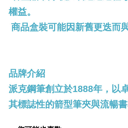
權益。
商品盒裝可能因新舊更迭而
品牌介紹
派克鋼筆創立於1888年，
其標誌性的箭型筆夾與流暢書