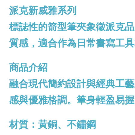
派克新威雅系列
標誌性的箭型筆夾象徵派克品
質感，適合作為日常書寫工具
商品介紹
融合現代簡約設計與經典工藝
感與優雅格調。筆身輕盈易握
材質：黃銅、不鏽鋼