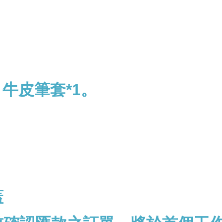
牛皮筆套*1。
蓋