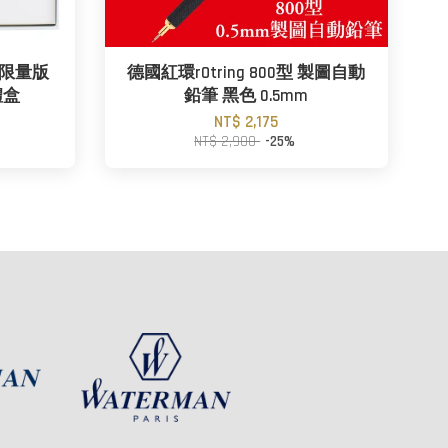
列 限量版
德國紅環rOtring 800型 製圖自動
禮盒
鉛筆 黑色 0.5mm
NT$ 2,175
NT$ 2,900
-25%