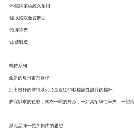
•不鏽鋼筆尖經久耐用
•鍍以鉻或金質飾面
•招牌筆夾
•法國製造
喬特系列
全新的每日書寫夥伴
別出機杼的喬特系列乃是過往60載標誌性設計的標杆。
夢寐以求的色彩，獨樹一幟的外形，一如其招牌性筆夾，一望
派克品牌——更加自由的思想