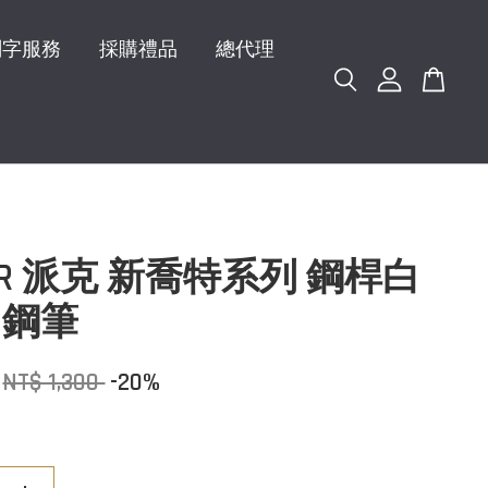
刻字服務
採購禮品
總代理
KER 派克 新喬特系列 鋼桿白
 鋼筆
NT$ 1,300
-20%