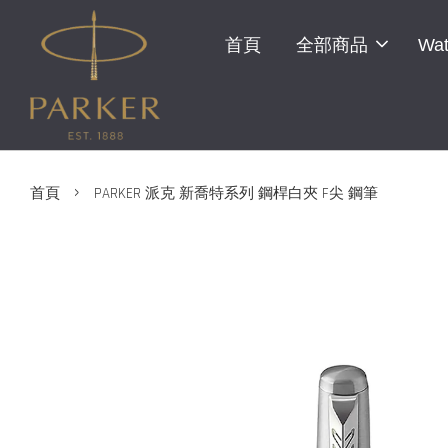
首頁
全部商品
Wat
›
首頁
PARKER 派克 新喬特系列 鋼桿白夾 F尖 鋼筆