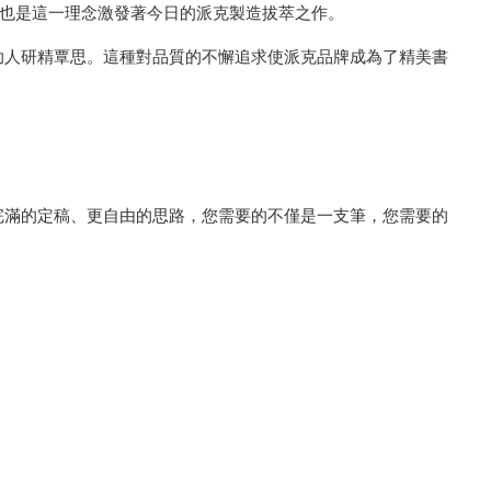
專利，也是這一理念激發著今日的派克製造拔萃之作。
助人研精覃思。這種對品質的不懈追求使派克品牌成為了精美書
完滿的定稿、更自由的思路，您需要的不僅是一支筆，您需要的