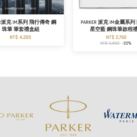
ER派克 IM系列 飛行傳奇 鋼
PARKER 派克 IM金屬系
珠筆 筆套禮盒組
星空藍 鋼珠筆啟程
NT$ 4,200
NT$ 2,760
NT$ 3,450
-20%