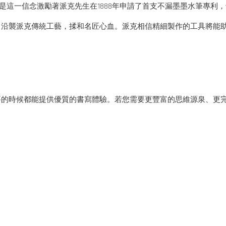
更好的筆。正是這一信念激勵著派克先生在1888年申請了首支不漏墨墨水筆
，沿襲派克傳統工藝，揉和名匠心血。派克相信精細製作的工具將能
要的時候都能提供優質的書寫體驗。若您需要更豐富的思維源泉、更