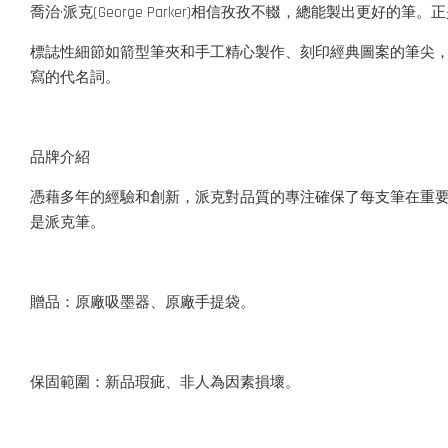
喬治·派克(George Parker)相信孜孜不輟，總能製出
標誌性細節如箭型筆夾和手工精心製作、刻印經典圖案的筆尖
寫的代名詞。
品牌介紹
憑藉多年的經驗和創新，派克對品質的專注確保了每支筆在重
是派克筆。
贈品：原廠吸墨器、原廠手提袋。
保固範圍：新品瑕疵、非人為因素損壞。