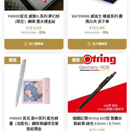
PARKER派克 威雅XL系列 夢幻粉
WATERMAN 威迪文 權威系列 霧
（限定）鋼筆 墨水禮盒組
黑白夾 原子筆
NT$ 2,212
NT$ 5,185
NT$ 2,950
-25%
NT$ 6,100
-15%
加入購物車
加入購物車
優惠
優惠
PARKER 派克 新IM系列 藍色精
德國紅環rOtring 600型 製圖自
靈（淡藍色）鋼珠筆繡球花筆
動鉛筆 綠色 0.5mm / 0.7mm
套組禮盒
NT$ 1,238