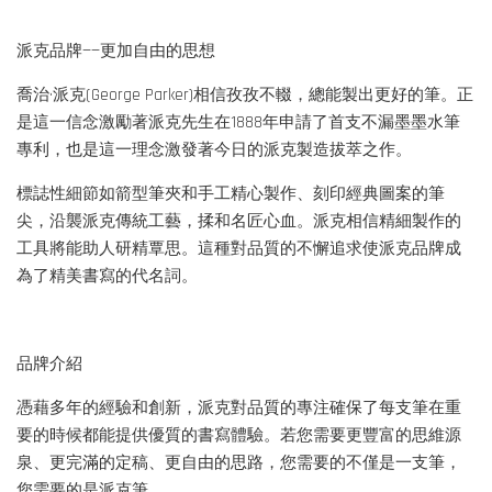
派克品牌——更加自由的思想
喬治·派克(George Parker)相信孜孜不輟，總能製出更好的筆。正
是這一信念激勵著派克先生在1888年申請了首支不漏墨墨水筆
專利，也是這一理念激發著今日的派克製造拔萃之作。
標誌性細節如箭型筆夾和手工精心製作、刻印經典圖案的筆
尖，沿襲派克傳統工藝，揉和名匠心血。派克相信精細製作的
工具將能助人研精覃思。這種對品質的不懈追求使派克品牌成
為了精美書寫的代名詞。
品牌介紹
憑藉多年的經驗和創新，派克對品質的專注確保了每支筆在重
要的時候都能提供優質的書寫體驗。若您需要更豐富的思維源
泉、更完滿的定稿、更自由的思路，您需要的不僅是一支筆，
您需要的是派克筆。