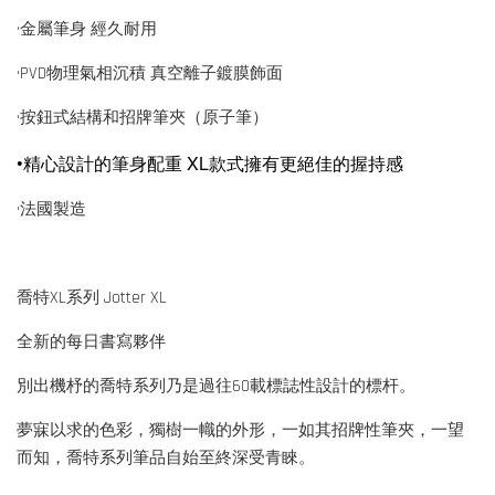
•金屬筆身 經久耐用
•PVD物理氣相沉積 真空離子鍍膜飾面
•按鈕式結構和招牌筆夾（原子筆）
•精心設計的筆身配重 XL款式擁有更絕佳的握持感
•法國製造
喬特XL系列 Jotter XL
全新的每日書寫夥伴
別出機杼的喬特系列乃是過往60載標誌性設計的標杆。
夢寐以求的色彩，獨樹一幟的外形，一如其招牌性筆夾，一望
而知，喬特系列筆品自始至終深受青睞。