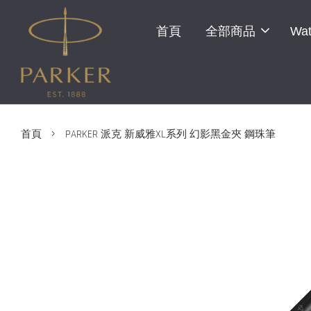
首頁
全部商品
Wat
›
首頁
PARKER 派克 新威雅XL系列 幻影黑金夾 鋼珠筆