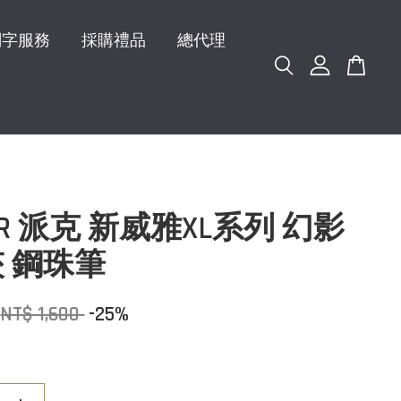
刻字服務
採購禮品
總代理
ER 派克 新威雅XL系列 幻影
 鋼珠筆
NT$ 1,600
-25%