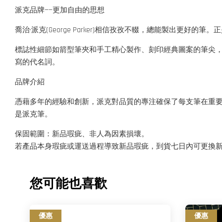
派克品牌——更加自由的思想
喬治·派克(George Parker)相信孜孜不輟，總能製出
標誌性細節如箭型筆夾和手工精心製作、刻印經典圖案的筆尖
寫的代名詞。
品牌介紹
憑藉多年的經驗和創新，派克對品質的專注確保了每支筆在重
是派克筆。
保固範圍：新品瑕疵、非人為因素損壞。
若產品本身瑕疵或運送過程導致新品瑕疵，到貨七日內可更換
您可能也喜歡
優惠
優惠