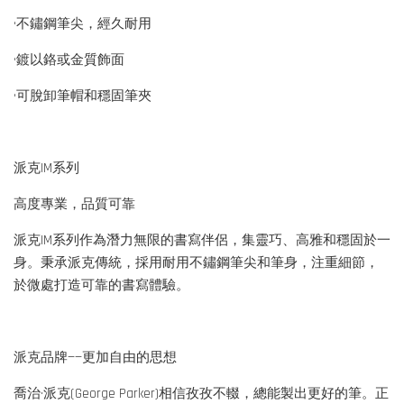
•不鏽鋼筆尖，經久耐用
•鍍以鉻或金質飾面
•可脫卸筆帽和穩固筆夾
派克IM系列
高度專業，品質可靠
派克IM系列作為潛力無限的書寫伴侶，集靈巧、高雅和穩固於一
身。秉承派克傳統，採用耐用不鏽鋼筆尖和筆身，注重細節，
於微處打造可靠的書寫體驗。
派克品牌——更加自由的思想
喬治·派克(George Parker)相信孜孜不輟，總能製出更好的筆。正