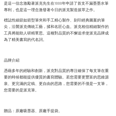
是這一信念激勵著派克先生在1888年申請了首支不漏墨墨水筆
專利，也是這一理念激發著今日的派克製造拔萃之作。
標誌性細節如箭型筆夾和手工精心製作、刻印經典圖案的筆
尖，沿襲派克傳統工藝，揉和名匠心血。派克相信精細製作的
工具將能助人研精覃思。這種對品質的不懈追求使派克品牌成
為了精美書寫的代名詞。
品牌介紹
憑藉多年的經驗和創新，派克對品質的專注確保了每支筆在重
要的時候都能提供優質的書寫體驗。若您需要更豐富的思維源
泉、更完滿的定稿、更自由的思路，您需要的不僅是一支筆，
您需要的是派克筆。
贈品：原廠吸墨器、原廠手提袋。