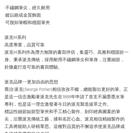
•不鏽鋼筆尖，經久耐用
•鍍以鉻或金質飾面
•可脫卸筆帽和穩固筆夾
派克IM系列
高度專業，品質可靠
派克IM系列作為潛力無限的書寫伴侶，集靈巧、高雅和穩固於一
身。秉承派克傳統，採用耐用不鏽鋼筆尖和筆身，注重細節，
於微處打造可靠的書寫體驗。
派克品牌——更加自由的思想
喬治·派克(George Parker)相信孜孜不輟，總能製出更好的筆。正
是這一信念激勵著派克先生在1888年申請了首支不漏墨墨水筆
專利，也是這一理念激發著今日的派克製造拔萃之作。
標誌性細節如箭型筆夾和手工精心製作、刻印經典圖案的筆
尖，沿襲派克傳統工藝，揉和名匠心血。派克相信精細製作的
工具將能助人研精覃思。這種對品質的不懈追求使派克品牌成