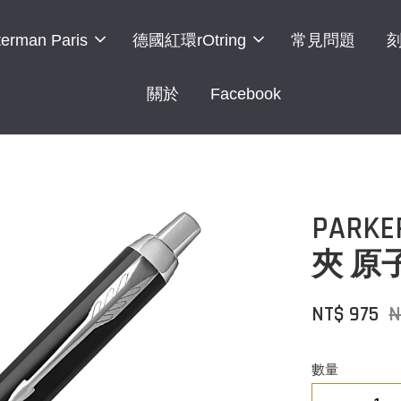
erman Paris
德國紅環rOtring
常見問題
關於
Facebook
PARK
夾 原
NT$ 975
N
數量