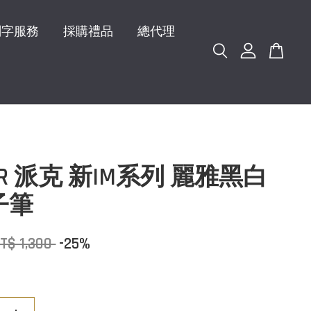
刻字服務
採購禮品
總代理
ER 派克 新IM系列 麗雅黑白
子筆
T$ 1,300
-25%