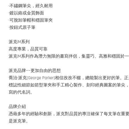
•不鏽鋼筆尖，經久耐用
•鍍以鉻或金質飾面
•可脫卸筆帽和穩固筆夾
•按鈕式原子筆
派克IM系列
高度專業，品質可靠
派克IM系列作為潛力無限的書寫伴侶，集靈巧、高雅和穩固於
派克品牌——更加自由的思想
喬治·派克(George Parker)相信孜孜不輟，總能製出
標誌性細節如箭型筆夾和手工精心製作、刻印經典圖案的筆尖
寫的代名詞。
品牌介紹
憑藉多年的經驗和創新，派克對品質的專注確保了每支筆在重
是派克筆。