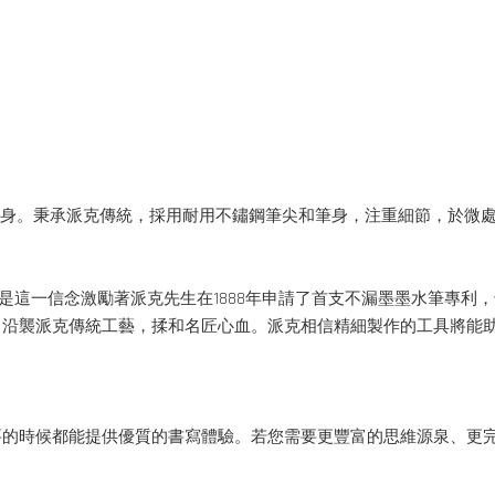
一身。秉承派克傳統，採用耐用不鏽鋼筆尖和筆身，注重細節，於微
更好的筆。正是這一信念激勵著派克先生在1888年申請了首支不漏墨墨水筆
，沿襲派克傳統工藝，揉和名匠心血。派克相信精細製作的工具將能
要的時候都能提供優質的書寫體驗。若您需要更豐富的思維源泉、更