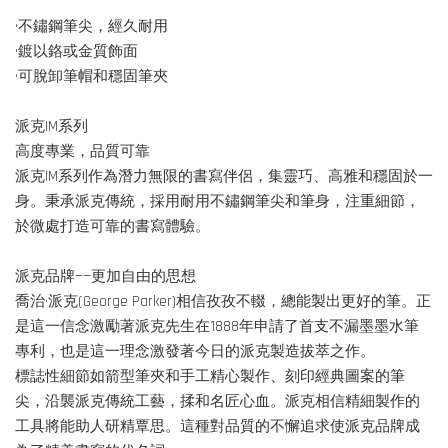
•不鏽鋼筆尖，經久耐用
•鍍以鉻或金質飾面
•可脫卸筆帽和穩固筆夾
派克IM系列
高度專業，品質可靠
派克IM系列作為潛力無限的書寫伴侶，集靈巧、高雅和穩固於一
身。秉承派克傳統，採用耐用不鏽鋼筆尖和筆身，注重細節，
於微處打造可靠的書寫體驗。
派克品牌——更加自由的思想
喬治·派克(George Parker)相信孜孜不輟，總能製出更好的筆。正
是這一信念激勵著派克先生在1888年申請了首支不漏墨墨水筆
專利，也是這一理念激發著今日的派克製造拔萃之作。
標誌性細節如箭型筆夾和手工精心製作、刻印經典圖案的筆
尖，沿襲派克傳統工藝，揉和名匠心血。派克相信精細製作的
工具將能助人研精覃思。這種對品質的不懈追求使派克品牌成