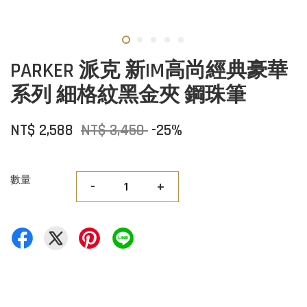
PARKER 派克 新IM高尚經典豪華
系列 細格紋黑金夾 鋼珠筆
NT$ 2,588
NT$ 3,450
-25%
數量
-
+