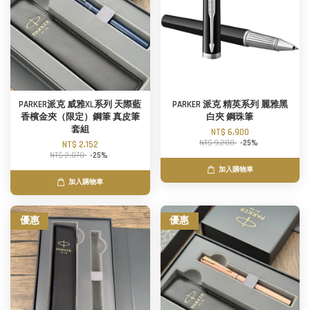
PARKER派克 威雅XL系列 天際藍
PARKER 派克 精英系列 麗雅黑
香檳金夾（限定）鋼筆 真皮筆
白夾 鋼珠筆
套組
NT$ 6,900
NT$ 9,200
-25%
NT$ 2,152
NT$ 2,870
-25%
加入購物車
加入購物車
優惠
優惠