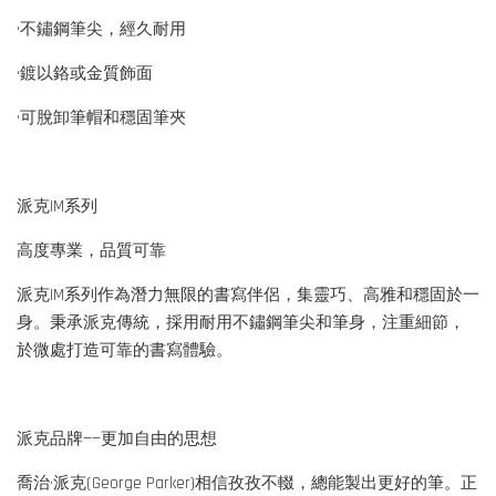
•不鏽鋼筆尖，經久耐用
•鍍以鉻或金質飾面
•可脫卸筆帽和穩固筆夾
派克IM系列
高度專業，品質可靠
派克IM系列作為潛力無限的書寫伴侶，集靈巧、高雅和穩固於一
身。秉承派克傳統，採用耐用不鏽鋼筆尖和筆身，注重細節，
於微處打造可靠的書寫體驗。
派克品牌——更加自由的思想
喬治·派克(George Parker)相信孜孜不輟，總能製出更好的筆。正