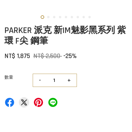
PARKER 派克 新IM魅影黑系列 紫
環 F尖 鋼筆
NT$ 1,875
NT$ 2,500
-25%
數量
-
+