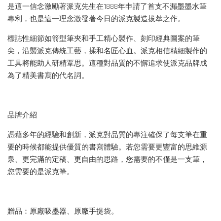
是這一信念激勵著派克先生在1888年申請了首支不漏墨墨水筆
專利，也是這一理念激發著今日的派克製造拔萃之作。
標誌性細節如箭型筆夾和手工精心製作、刻印經典圖案的筆
尖，沿襲派克傳統工藝，揉和名匠心血。派克相信精細製作的
工具將能助人研精覃思。這種對品質的不懈追求使派克品牌成
為了精美書寫的代名詞。
品牌介紹
憑藉多年的經驗和創新，派克對品質的專注確保了每支筆在重
要的時候都能提供優質的書寫體驗。若您需要更豐富的思維源
泉、更完滿的定稿、更自由的思路，您需要的不僅是一支筆，
您需要的是派克筆。
贈品：原廠吸墨器、原廠手提袋。