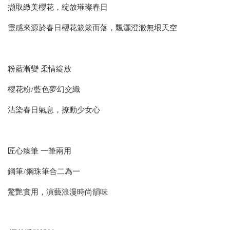
擷取緻美櫻花，綻放璀璨春日
靈感來源於春日櫻花簌簌而落，飄灑澄澈無垠天空
粉藍漸變 柔情綻放
櫻花粉/藍色夢幻交織
沾染春日氣息，撩動少女心
匠心臻筆 一筆兩用
鋼筆/鋼珠筆合二為一
驚艷實用，演藝浪漫時尚韻味