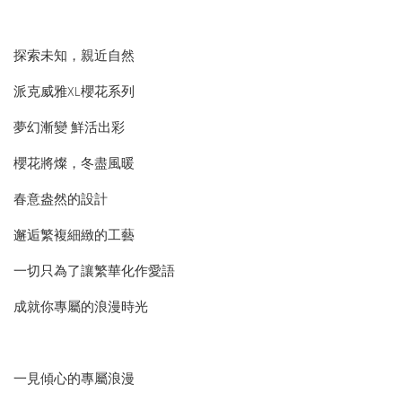
探索未知，親近自然
派克威雅XL櫻花系列
夢幻漸變 鮮活出彩
櫻花將燦，冬盡風暖
春意盎然的設計
邂逅繁複細緻的工藝
一切只為了讓繁華化作愛語
成就你專屬的浪漫時光
一見傾心的專屬浪漫