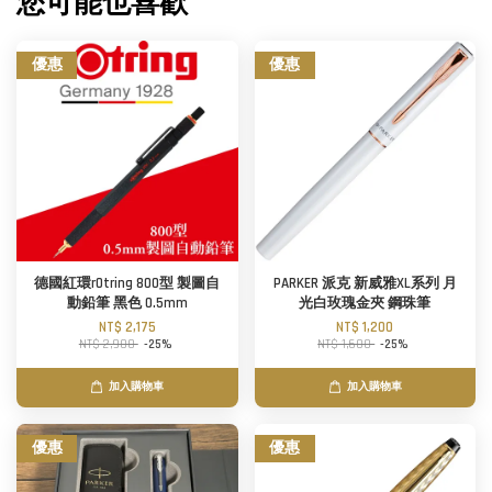
您可能也喜歡
優惠
優惠
德國紅環rOtring 800型 製圖自
PARKER 派克 新威雅XL系列 月
動鉛筆 黑色 0.5mm
光白玫瑰金夾 鋼珠筆
NT$ 2,175
NT$ 1,200
NT$ 2,900
-25%
NT$ 1,600
-25%
加入購物車
加入購物車
優惠
優惠