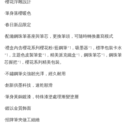
•櫻花浮雕設計
•筆身落櫻暖色
•春日新品限定
•配備鋼珠筆基座與筆芯，更換筆頭，可隨時轉換書寫模式
•禮盒內含櫻花系列櫻花粉/藍鋼筆*1，吸墨器*1，標準包裝卡水
*1，主題色皮製筆套*1，精美派克鐵盒*1，鋼珠筆芯*1，鋼珠筆
芯握把*1，櫻花系列精美包裝。
•不鏽鋼筆尖強韌光澤，經久耐用
•創新供墨科技，速乾順滑
•筆身黃銅鍍漆，特殊漆塗處理漸變塗層
•鍍以金質飾面
•招牌筆夾做工細緻