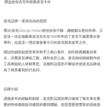
•禮盒組包含百年經典派克卡水
派克品牌——更加自由的思想
喬治·派克(George Parker)相信孜孜不輟，總能製出更好的筆。正
是這一信念激勵著派克先生在1888年申請了首支不漏墨墨水筆
專利，也是這一理念激發著今日的派克製造拔萃之作。
標誌性細節如箭型筆夾和手工精心製作、刻印經典圖案的筆
尖，沿襲派克傳統工藝，揉和名匠心血。派克相信精細製作的
工具將能助人研精覃思。這種對品質的不懈追求使派克品牌成
為了精美書寫的代名詞。
品牌介紹
憑藉多年的經驗和創新，派克對品質的專注確保了每支筆在重
要的時候都能提供優質的書寫體驗。若您需要更豐富的思維源