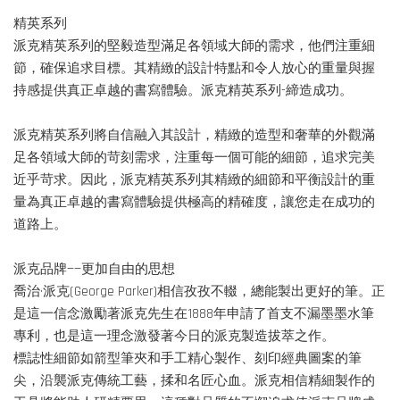
精英系列
派克精英系列的堅毅造型滿足各領域大師的需求，他們注重細
節，確保追求目標。其精緻的設計特點和令人放心的重量與握
持感提供真正卓越的書寫體驗。派克精英系列-締造成功。
派克精英系列將自信融入其設計，精緻的造型和奢華的外觀滿
足各領域大師的苛刻需求，注重每一個可能的細節，追求完美
近乎苛求。因此，派克精英系列其精緻的細節和平衡設計的重
量為真正卓越的書寫體驗提供極高的精確度，讓您走在成功的
道路上。
派克品牌——更加自由的思想
喬治·派克(George Parker)相信孜孜不輟，總能製出更好的筆。正
是這一信念激勵著派克先生在1888年申請了首支不漏墨墨水筆
專利，也是這一理念激發著今日的派克製造拔萃之作。
標誌性細節如箭型筆夾和手工精心製作、刻印經典圖案的筆
尖，沿襲派克傳統工藝，揉和名匠心血。派克相信精細製作的