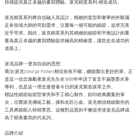
持感提供真正卓越的書寫體驗。派克精英系列-締造成功。
派克精英系列將自信融入其設計，精緻的造型和奢華的外觀滿
足各領域大師的苛刻需求，注重每一個可能的細節，追求完美
近乎苛求。因此，派克精英系列其精緻的細節和平衡設計的重
量為真正卓越的書寫體驗提供極高的精確度，讓您走在成功的
道路上。
派克品牌——更加自由的思想
喬治·派克(George Parker)相信孜孜不輟，總能製出更好的筆。正
是這一信念激勵著派克先生在1888年申請了首支不漏墨墨水筆
專利，也是這一理念激發著今日的派克製造拔萃之作。
標誌性細節如箭型筆夾和手工精心製作、刻印經典圖案的筆
尖，沿襲派克傳統工藝，揉和名匠心血。派克相信精細製作的
工具將能助人研精覃思。這種對品質的不懈追求使派克品牌成
為了精美書寫的代名詞。
品牌介紹