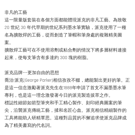
非凡的工藝
這一限量版套裝在各個方面都能體現派克的非凡工藝。為致敬
20 世紀 30 年代早期的世紀系列墨水筆實驗，派克使用了一種
名為擴散焊的工藝，從而創造了筆帽和筆身處的複雜精美圖
案。
擴散焊工藝可在不使用溶劑或粘合劑的情況下將多層材料連接
起來，使每支筆含有多達約 300 塊的樹脂。
派克品牌——更加自由的思想
喬治·派克(George Parker)相信孜孜不輟，總能製出更好的筆。正
是這一信念激勵著派克先生在1888年申請了首支不漏墨墨水筆
專利，也是這一理念激發著今日的派克製造拔萃之作。
標誌性細節如箭型筆夾和手工精心製作、刻印經典圖案的筆
尖，沿襲派克傳統工藝，揉和名匠心血。派克相信精細製作的
工具將能助人研精覃思。這種對品質的不懈追求使派克品牌成
為了精美書寫的代名詞。