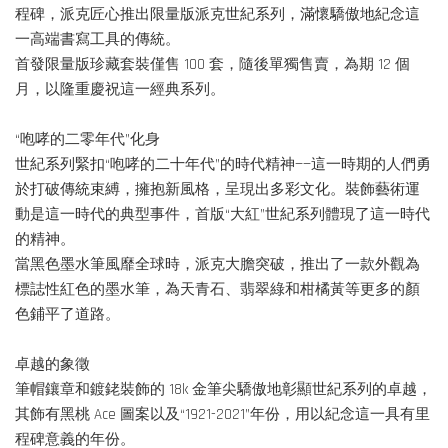
程碑，派克匠心推出限量版派克世紀系列，滿懷驕傲地紀念這
一高端書寫工具的傳統。
首發限量版珍藏套裝僅售 100 套，隨後單獨售賣，為期 12 個
月，以隆重慶祝這一經典系列。
“咆哮的二零年代”化身
世紀系列緊扣“咆哮的二十年代”的時代精神——這一時期的人們勇
於打破傳統束縛，擁抱新風格，呈現出多彩文化。裝飾藝術運
動是這一時代的典型事件，首版“大紅”世紀系列體現了這一時代
的精神。
當黑色墨水筆風靡全球時，派克大膽突破，推出了一款外觀為
標誌性紅色的墨水筆，為天青石、翡翠綠和柑橘黃等更多的顏
色鋪平了道路。
卓越的象徵
筆帽鑲章和鍍銠裝飾的 18k 金筆尖驕傲地彰顯世紀系列的卓越，
其飾有黑桃 Ace 圖案以及“1921-2021”年份，用以紀念這一具有里
程碑意義的年份。