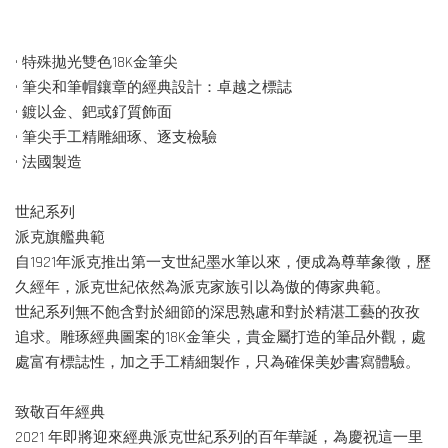
• 特殊拋光雙色18K金筆尖
• 筆尖和筆帽鑲章的經典設計：卓越之標誌
• 鍍以金、鈀或釕質飾面
• 筆尖手工精雕細琢、逐支檢驗
• 法國製造
世紀系列
派克旗艦典範
自1921年派克推出第一支世紀墨水筆以來，便成為尊華象徵，歷
久經年，派克世紀依然為派克家族引以為傲的傳家典範。
世紀系列無不飽含對於細節的深思熟慮和對於精湛工藝的孜孜
追求。雕琢經典圖案的18K金筆尖，貴金屬打造的筆品外觀，處
處富有標誌性，加之手工精細製作，只為確保美妙書寫體驗。
致敬百年經典
2021 年即將迎來經典派克世紀系列的百年華誕，為慶祝這一里