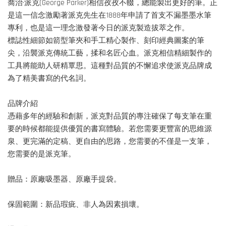
喬治·派克(George Parker)相信孜孜不輟，總能製出更好的筆。正
是這一信念激勵著派克先生在1888年申請了首支不漏墨墨水筆
專利，也是這一理念激發著今日的派克製造拔萃之作。
標誌性細節如箭型筆夾和手工精心製作、刻印經典圖案的筆
尖，沿襲派克傳統工藝，揉和名匠心血。派克相信精細製作的
工具將能助人研精覃思。這種對品質的不懈追求使派克品牌成
為了精美書寫的代名詞。
品牌介紹
憑藉多年的經驗和創新，派克對品質的專注確保了每支筆在重
要的時候都能提供優質的書寫體驗。若您需要更豐富的思維源
泉、更完滿的定稿、更自由的思路，您需要的不僅是一支筆，
您需要的是派克筆。
贈品：原廠吸墨器、原廠手提袋。
保固範圍：新品瑕疵、非人為因素損壞。