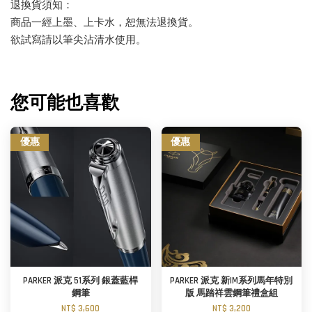
退換貨須知：
商品一經上墨、上卡水，恕無法退換貨。
欲試寫請以筆尖沾清水使用。
您可能也喜歡
優惠
優惠
PARKER 派克 51系列 銀蓋藍桿
PARKER 派克 新IM系列馬年特別
鋼筆
版 馬踏祥雲鋼筆禮盒組
NT$ 3,600
NT$ 3,200