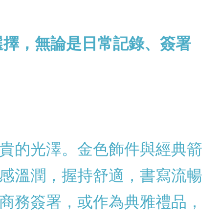
選擇，無論是日常記錄、簽署
貴的光澤。金色飾件與經典箭
感溫潤，握持舒適，書寫流暢
商務簽署，或作為典雅禮品，