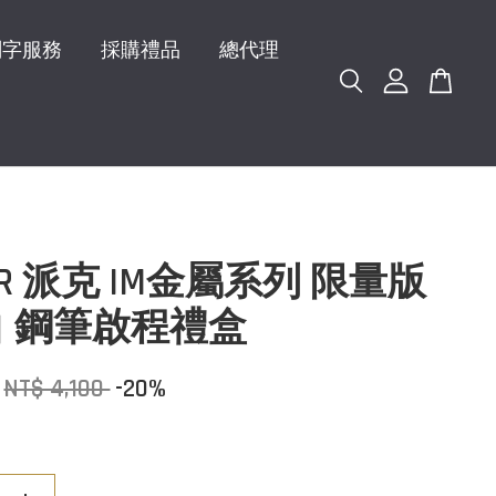
刻字服務
採購禮品
總代理
ER 派克 IM金屬系列 限量版
 鋼筆啟程禮盒
NT$ 4,100
-20%