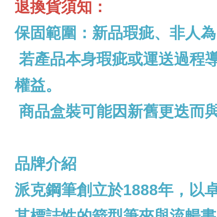
退換貨須知：
保固範圍：新品瑕疵、非人為
若產品本身瑕疵或運送過程
權益。
商品盒裝可能因新舊更迭而
品牌介紹
派克鋼筆創立於1888年，
其標誌性的箭型筆夾與流暢書