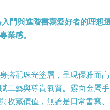
為入門與進階書寫愛好者的理想
專業感。
身搭配珠光塗層，呈現優雅而高
膩工藝與尊貴氣質。霧面金屬手
與收藏價值，無論是日常書寫、