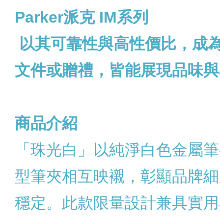
Parker
派克 IM系列
以其可靠性與高性價比，成
文件或贈禮，皆能展現品味與
商品介紹
「珠光白」以純淨白色金屬筆
型筆夾相互映襯，彰顯品牌細
穩定。此款限量設計兼具實用