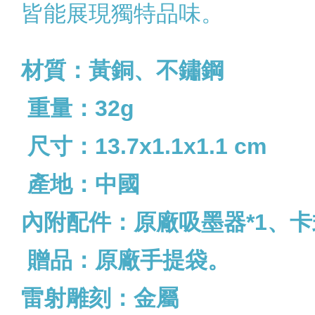
皆能展現獨特品味。
材質：黃銅、不鏽鋼
重量：32g
尺寸：13.7x1.1x1.1 cm
產地：中國
內附配件：
原廠吸墨器*1、卡
贈品：原廠手提袋。
雷射雕刻：金屬