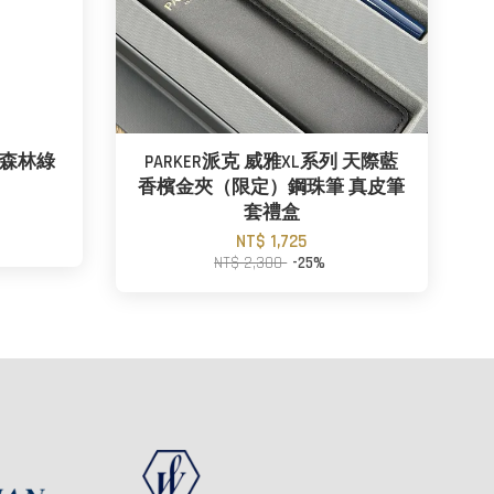
列 森林綠
PARKER派克 威雅XL系列 天際藍
香檳金夾（限定）鋼珠筆 真皮筆
套禮盒
NT$ 1,725
NT$ 2,300
-25%