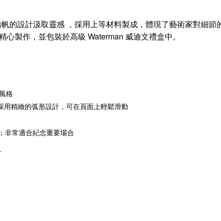
船帆的設計汲取靈感
，採用上等材料製成，體現了藝術家對細節
包裝於高級 Waterman 威迪文禮盒中。
精心製作，並
風格
尖採用精緻的弧形設計，可在頁面上輕鬆滑動
器；非常適合紀念重要場合
計