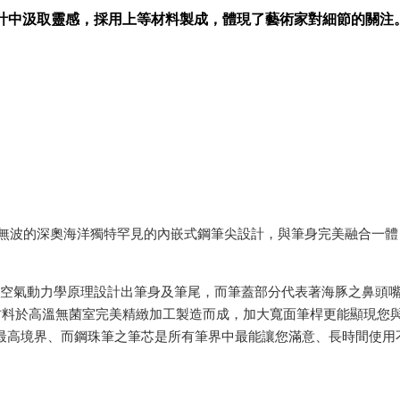
華船型設計中汲取靈感，採用上等材料製成，體現了藝術家對細節的關注
靜無波的深奧海洋獨特罕見的內嵌式鋼筆尖設計，與筆身完美融合一
時之曲線與空氣動力學原理設計出筆身及筆尾，而筆蓋部分代表著海豚之
材料於高溫無菌室完美精緻加工製造而成，加大寬面筆桿更能顯現您
的最高境界、而鋼珠筆之筆芯是所有筆界中最能讓您滿意、長時間使