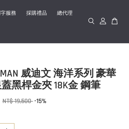
刻字服務
採購禮品
總代理
ERMAN 威迪文 海洋系列 豪華
蓋黑桿金夾 18K金 鋼筆
5
NT$ 19,500
-15%