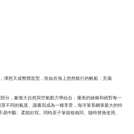
。
體，渾然天成整體造型，恰如在海上悠然航行的帆船，充滿
鼻頭嘴部分，象徵大自然與空氣動力學結合，優美的線條和絕對每一
與眾不同的氣度、讓書寫成為一種享受，海洋筆系鋼筆最大的特
用不易中斷、柔順好寫、同時原子筆規格相同、隨時替換使用。