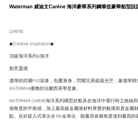
Waterman 威迪文Carène 海洋豪華系列鋼筆從豪
CARENE
◆Creative inspiration◆
頂級海洋系列&海洋
創意靈感
濃厚的四層PVD深漆，包覆筆身，閃耀完美鏡面光芒，象徵寧
WATERMAN優雅的法蘭西美學意象。
WATERMAN CARENE海洋系列構思於船具在海洋中運行
個角度的平衡感，加上最高級金屬漆材料厚實的釉漆與貴金屬
點、在於嵌入式筆尖全18K金筆尖、能書寫各種角度達到書寫