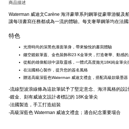
商品描述
豪華游艇及
Waterman 威迪文Carène 海洋豪華系列鋼筆從
讓每項書寫任務都成為一流的體驗。每支奢華鋼筆均在法國
特色
光滑時尚的深黑色漆面筆身，帶來愉悅的書寫體驗
鏤空鍍銀筆蓋、金色裝飾和23 K金筆夾，打造奢華、動感的
從船的雄偉船頭中汲取靈感，一體式高度拋光18K純金筆
在法國精心製作，提升您的簽名風格
贈送高級深藍色Waterman 威迪文禮盒，搭配高級款吸墨
-流線型波浪線條為這款筆賦予了堅定意念、海洋風格的設
-鍍金、刻有威迪文設計者標記的 18K金筆尖
-法國製造，手工打造組裝
-高級深藍色 Waterman 威迪文禮盒；適合紀念重要場合